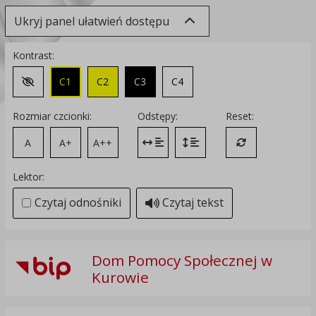
Ukryj panel ułatwień dostępu
Kontrast:
C1
C2
C3
C4
Zmień kontrast na domyślny
Rozmiar czcionki:
Odstępy:
Reset:
A
A+
A++
Zmień odstęp między literami
Zmień interlinię i margines
Przywróć ustawi
Lektor:
Czytaj odnośniki
Czytaj tekst
Dom Pomocy Społecznej w
Kurowie