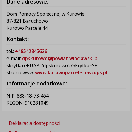
Dane adresowe:
Dom Pomocy Społecznej w Kurowie
87-821 Baruchowo
Kurowo Parcele 44
Kontakt:
tel.:
+48542845626
e-mail:
dpskurowo@powiat.wloclawski.pl
skrytka ePUAP: /dpskurowo2/SkrytkaESP
strona www:
www.kurowoparcele.naszdps.pl
Informacje dodatkowe:
NIP: 888-18-73-464
REGON: 910281049
Deklaracja dostępności