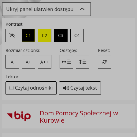
Ukryj panel ułatwień dostępu
Kontrast:
C1
C2
C3
C4
Zmień kontrast na domyślny
Rozmiar czcionki:
Odstępy:
Reset:
A
A+
A++
Zmień odstęp między literami
Zmień interlinię i margines
Przywróć ustawi
Lektor:
Czytaj odnośniki
Czytaj tekst
Dom Pomocy Społecznej w
Kurowie