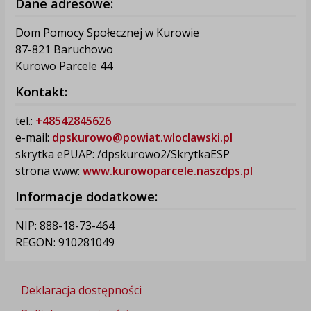
Dane adresowe:
Dom Pomocy Społecznej w Kurowie
87-821 Baruchowo
Kurowo Parcele 44
Kontakt:
tel.:
+48542845626
e-mail:
dpskurowo@powiat.wloclawski.pl
skrytka ePUAP: /dpskurowo2/SkrytkaESP
strona www:
www.kurowoparcele.naszdps.pl
Informacje dodatkowe:
NIP: 888-18-73-464
REGON: 910281049
Deklaracja dostępności