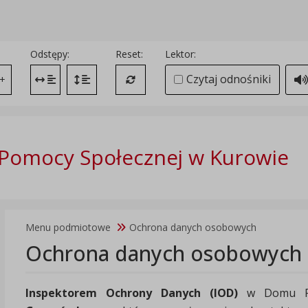
Odstępy:
Reset:
Lektor:
Czytaj odnośniki
+
Zmień odstęp między literami
Zmień interlinię i margines między paragrafami
Przywróć ustawienia domyślne
Pomocy Społecznej w Kurowie
Menu podmiotowe
Ochrona danych osobowych
Ochrona danych osobowych
Inspektorem Ochrony Danych (IOD)
w Domu Po