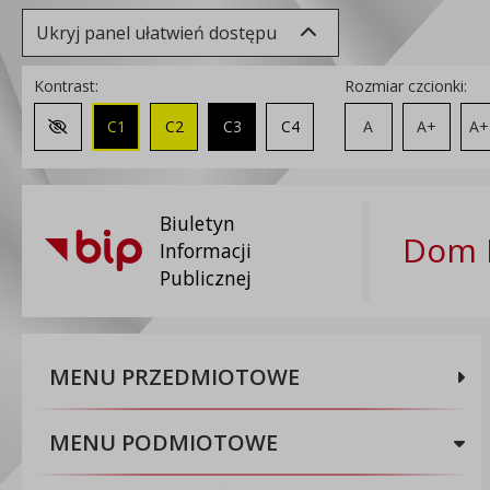
Ukryj panel ułatwień dostępu
Kontrast:
Rozmiar czcionki:
C1
C2
C3
C4
A
A+
A+
Zmień kontrast na domyślny
Biuletyn
Dom 
Informacji
Publicznej
MENU PRZEDMIOTOWE
MENU PODMIOTOWE