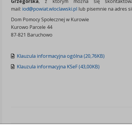
Grzegórska
, z którym można się skontaktow
mail:
iod@powiat.wloclawski.pl
lub pisemnie na adres s
Dom Pomocy Społecznej w Kurowie
Kurowo Parcele 44
87-821 Baruchowo
Klauzula informacyjna ogólna (20,76KB)
Klauzula informacyjna KSeF (43,00KB)
Załączniki