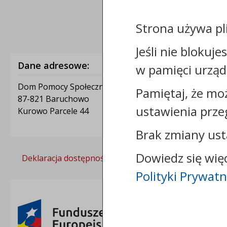
Strona używa pl
Jeśli nie blokuje
Dane adresowe:
w pamięci urząd
Dom Pomocy Społecznej w Kurowie
Pamiętaj, że mo
87-821 Baruchowo
ustawienia prze
Kurowo Parcele 44
Brak zmiany ust
Dowiedz się wię
Deklaracja dostępności
Polityka prywatności
Polityki Prywatn