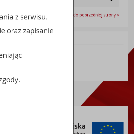
nia z serwisu.
Powrót do poprzedniej strony »
cie oraz zapisanie
Informacje dodatkowe:
NIP: 888-18-73-464
eniając
REGON: 910281049
zgody.