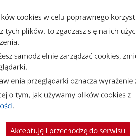
ików cookies w celu poprawnego korzysta
sz tych plików, to zgadzasz się na ich uży
Kontakt:
zenia.
tel.:
+48542845626
żesz samodzielnie zarządzać cookies, zmi
e-mail:
dpskurowo@powiat.wloclawski.pl
glądarki.
skrytka ePUAP: /dpskurowo2/SkrytkaESP
strona www:
www.kurowoparcele.naszdps.pl
awienia przeglądarki oznacza wyrażenie 
cej o tym, jak używamy plików cookies z
ości
.
Akceptuję i przechodzę do serwisu