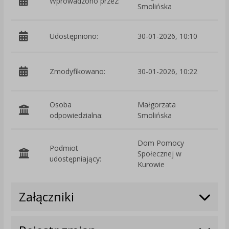
Wprowadzono przez:
Smolińska
Udostępniono:
30-01-2026, 10:10
p
Zmodyfikowano:
30-01-2026, 10:22
S
Osoba
Małgorzata
odpowiedzialna:
Smolińska
Dom Pomocy
Podmiot
Społecznej w
O
udostępniający:
Kurowie
Załączniki