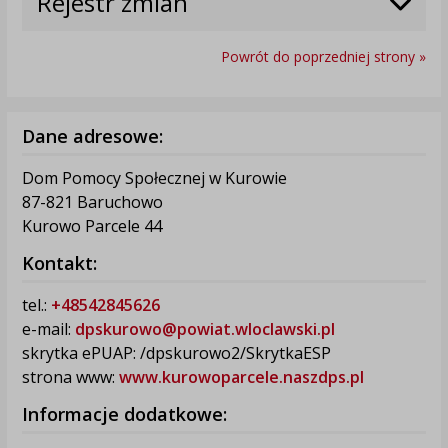
Rejestr zmian
Powrót do poprzedniej strony »
Dane adresowe:
Dom Pomocy Społecznej w Kurowie
87-821 Baruchowo
Kurowo Parcele 44
Kontakt:
tel.:
+48542845626
e-mail:
dpskurowo@powiat.wloclawski.pl
skrytka ePUAP: /dpskurowo2/SkrytkaESP
strona www:
www.kurowoparcele.naszdps.pl
Informacje dodatkowe: