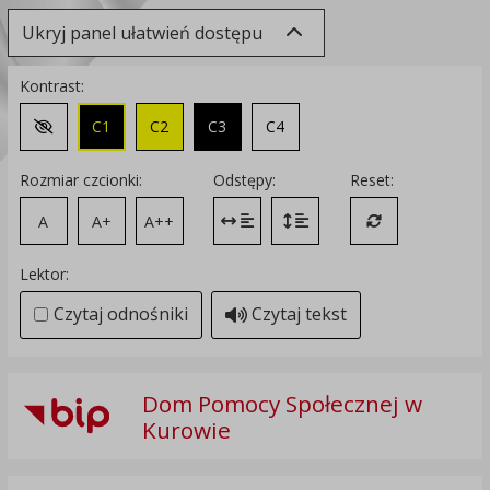
Ukryj panel ułatwień dostępu
Kontrast:
C1
C2
C3
C4
Zmień kontrast na domyślny
Rozmiar czcionki:
Odstępy:
Reset:
A
A+
A++
Zmień odstęp między literami
Zmień interlinię i margines
Przywróć ustawi
Lektor:
Czytaj odnośniki
Czytaj tekst
Dom Pomocy Społecznej w
Kurowie